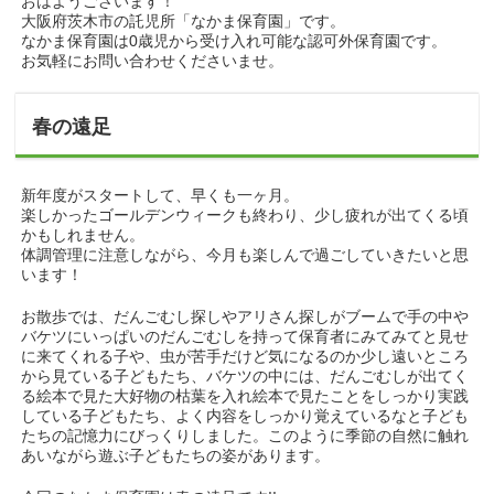
おはようございます！
大阪府茨木市の託児所「なかま保育園」です。
なかま保育園は0歳児から受け入れ可能な認可外保育園です。
お気軽にお問い合わせくださいませ。
春の遠足
新年度がスタートして、早くも一ヶ月。
楽しかったゴールデンウィークも終わり、少し疲れが出てくる頃
かもしれません。
体調管理に注意しながら、今月も楽しんで過ごしていきたいと思
います！
お散歩では、だんごむし探しやアリさん探しがブームで手の中や
バケツにいっぱいのだんごむしを持って保育者にみてみてと見せ
に来てくれる子や、虫が苦手だけど気になるのか少し遠いところ
から見ている子どもたち、バケツの中には、だんごむしが出てく
る絵本で見た大好物の枯葉を入れ絵本で見たことをしっかり実践
している子どもたち、よく内容をしっかり覚えているなと子ども
たちの記憶力にびっくりしました。このように季節の自然に触れ
あいながら遊ぶ子どもたちの姿があります。