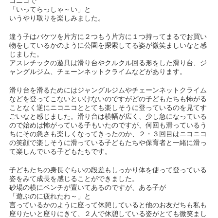
コニコで
「いってらっしゃ～い」と
いうやり取りを楽しみました。
違う子はバケツを片方に２つもう片方に１つ持ってまるでお買い
物をしているかのように公園を探索してる姿が微笑ましいなと感
じました。
アスレチックの遊具は滑り台やクルクル回る形をした滑り台、ジ
ャングルジム、チェーンネットクライムなどがあります。
滑り台を滑るためにはジャングルジムやチェーンネットクライム
などを登ってこないといけないのですがどの子どもたちも怖がる
ことなく逆にニコニコととても楽しそうに登っているのを見てす
ごいなと感じました。滑り台は横幅が広く、少し急になっている
ので始めは怖がっている子もいたのですが、何回も滑っているう
ちにその急さも楽しくなってきったのか、２・３回目はニコニコ
の笑顔で楽しそうに滑っている子どもたちや保育者と一緒に滑っ
て楽しんでいる子どもたちです。
子どもたちの身長ぐらいの段差もしっかり体を使って登っている
姿をみて成長を感じることができました。
砂場の横にベンチが置いてあるのですが、ある子が
「遊ぶのに疲れたわ～」と
言っているかのように座って休憩していると他のお友だちも私も
座りたいと座りにきて、２人で休憩している姿がとても微笑まし