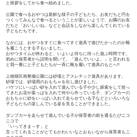
と挨拶をしてから食べ始めました。
公園で食べるおやつは新鮮な様子の子どもたち、お友だちと円を
つくってみんなで食べるということが楽しいようで、お隣のお友
だちと「おいしいね」などと会話をしながら楽しんでくれている
子どもたちです。
なかには、おやつをすぐに食べてすぐ遊具で遊びたかったのか靴
を履こうとする子もいました。
おやつタイムが終わると、いよいよ待ちに待った遊ぶ時間です。
初めに保育者から説明を聞いて、「遊んでいいよ。」と言われる
と我一番にと子どもたちが一斉に靴を履いて遊具のもとへ!!
上穂積区画整備公園には砂場とアスレチック遊具があります。
砂場では、砂場用のおもちゃを出し遊びました。
バケツにいっぱい砂を入れて遊んでいる子や少し探索をして拾っ
てきたお花や葉っぱを入れて何やら作っている子、ダンプカーの
おもちゃに砂をいっぱい入れて走らせている子などといろいろな
子どもたちの楽しんでいる姿を見ることができました。
ダンプカーを走らせて遊んでいる子が保育者の前を通るたびニコ
ニコで
「いってきま～す」と
言ってくれることがとてもかわいいなとおもいながら保育者もニ