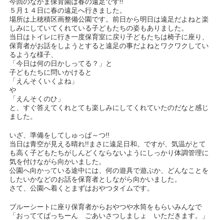
今回のなかま保育園は春の遠足です!!
５月１４日に春の遠足へ行きました。
場所は上穂積区画整備公園です。前日から明日は遠足だよねと楽
しみにしていてくれている子どもたちの姿もありました。
当日はトイレに行き一度保育室に戻り子どもたちは椅子に座り、
保育者がお話をしようとすると遠足の事だよねとワクワクしてい
るような様子、
「今日は何の日かしってる？」と
子どもたちに問いかけると
「えんそくいくよね」
や
「えんそくのひ」
と、すぐ答えてくれとても楽しみにしてくれていたのだなと感じ
ました。
いざ、準備をしてしゅっぱ～つ!!
当日は青空が見える晴れ!!まさに遠足日和。ですが、気温がとて
も高く子どもたちがしんどくならないようにしっかり体調管理に
気を付けながら向かいました。
公園へ向かっている途中には、何の遊具で遊ぶか、どんなことを
したいかなどのお話を保育者としながら向かいました。
さて、公園へ着くとまずはおやつタイムです。
ブルーシートに座り保育者からおやつや水筒をもらいみんなで
「おっててぱっちーん ごあいさつしましょ いただきます。」