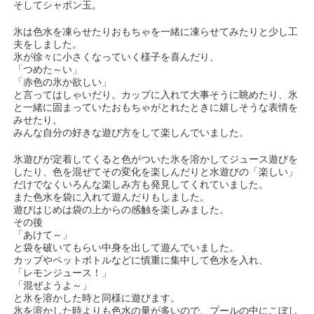
そしてシャボン玉。
氷は色水を凍らせたりおもちゃを一緒に凍らせてみたりと少し工
夫をしました。
氷が徐々に小さくなっていく様子を喜んだり、
「つめた～い」
「赤色の氷か欲しい」
と言ってはしゃいだり。カップに入れて大事そうに眺めたり、氷
と一緒に固まっていたおもちゃがとれたときに嬉しそうな表情を
みせたり。
みんな自分の好きな遊び方をして楽しんでいました。
氷遊びが定着してくると色がついた氷を溶かしてジュース遊びを
したり、色を混ぜてその変化を楽しんだりと水遊びの「楽しい」
だけでなくいろんな楽しみ方も発見してくれていました。
また色水を袋に入れて遊んだりもしました。
遊びはじめは袋の上からの感触を楽しみました。
その後
「あけて～」
と袋を破いてもらい中身を出して遊んでいました。
カップやペットボトルなどに慎重に集中して色水を入れ、
「レモンジュース！」
「混ぜようよ～」
と氷を溶かした時と同様に遊びます。
氷を溶かした時よりも色水の量が多いので、プールの中にこぼし