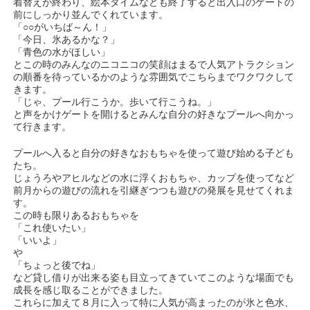
着替えが終わり、絵本タイムなども終了すると出入口のゲートの
前にしっかり並んでくれています。
「○○がいちば～ん！」
「今日、氷あるかな？」
「青色の水がほしい」
とこの時のみんなのニコニコの笑顔はまるで人気アトラクション
の順番を待っているかのような雰囲気でこちらまでワクワクして
きます。
「じゃ、プール行こうか。歩いて行こうね。」
と声をかけゲートを開けるとみんな自分の好きなプールへ向かっ
て行きます。
プールへ入ると自分の好きなおもちゃを使って遊び始める子ども
たち。
じょうろやアヒルなどの水に浮くおもちゃ、カップを使ってなど
前月からの遊びの流れを引継ぎつつも遊びの発展を見せてくれま
す。
この時も限りあるおもちゃを
「これ使いたい」
「いいよ」
や
「ちょっと後でね」
など貸し借りが出来る姿も目立ってきていてこのような場面でも
成長を感じ取ることができました。
これらに加えて８月に入って特に人気が高まったのが氷と色水、