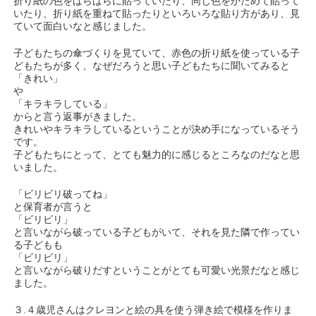
折り紙の色をばらばらに貼っていたり、同じ色をかためて貼って
いたり、折り紙を重ねて貼ったりといろいろな貼り方があり、見
ていて面白いなと感じました。
子どもたちの傘づくりを見ていて、赤色の折り紙を使っている子
どもたちが多く、なぜだろうと思い子どもたちに聞いてみると
「きれい」
や
「キラキラしている」
からと言う返事がきました。
きれいやキラキラしているということが決め手になっているそう
です。
子どもたちにとって、とても魅力的に感じるところなのだなと思
いました。
「ビリビリ破ってね」
と保育者が言うと
「ビリビリ」
と言いながら破っている子どもがいて、それを見た隣で作ってい
る子どもも
「ビリビリ」
と言いながら破りだすということがとても可愛い光景だなと感じ
ました。
３.４歳児さんはクレヨンと絵の具を使う弾き絵で模様を作りま