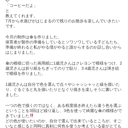
や
「コーヒーだよ」
と
教えてくれます。
7月から水遊びがはじまるので残りのお散歩を楽しんでいきたい
です。
今月の制作は傘を作りました。
保育者が製作の準備をしているとソワソワしている子どもたち、
準備が終わると私がやる僕がやると誰からするのか話し合いから
はじまりました。
︎傘の模様に切った画用紙に1歳児さんはクレヨンで模様をつけ、2
歳児さんは折り紙をちぎってのりで貼り、3.4歳児さんは弾き絵
で模様を作りました。
1歳児さんは自分で色を選んで点々やシャッシャッと線を描いた
り、ぐるぐると丸を描いたりとなぐり描きを楽しそうに書いてい
ました。
一つの色で描くのではなく、ある程度描き終えたら違う色を選ぶ
ということを3回ほど繰り返し、3色を使って綺麗な傘の模様がで
きていました
どの色が使いたいのか、自分で選んで出来ているところが、すご
いなと感じると同時に真剣に何色を使うか考えている姿がとても