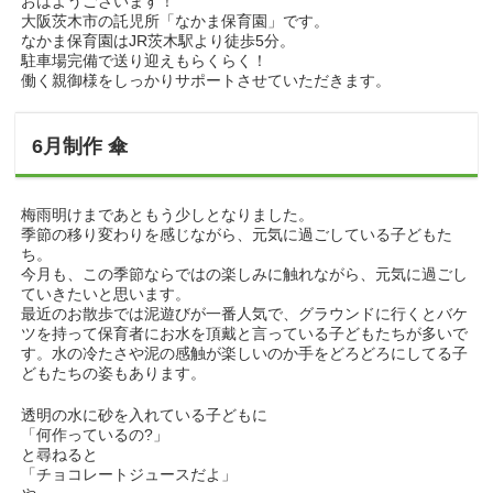
おはようございます！
大阪茨木市の託児所「なかま保育園」です。
なかま保育園はJR茨木駅より徒歩5分。
駐車場完備で送り迎えもらくらく！
働く親御様をしっかりサポートさせていただきます。
6月制作 傘
梅雨明けまであともう少しとなりました。
季節の移り変わりを感じながら、元気に過ごしている子どもた
ち。
今月も、この季節ならではの楽しみに触れながら、元気に過ごし
ていきたいと思います。
最近のお散歩では泥遊びが一番人気で、グラウンドに行くとバケ
ツを持って保育者にお水を頂戴と言っている子どもたちが多いで
す。水の冷たさや泥の感触が楽しいのか手をどろどろにしてる子
どもたちの姿もあります。
透明の水に砂を入れている子どもに
「何作っているの?」
と尋ねると
「チョコレートジュースだよ」