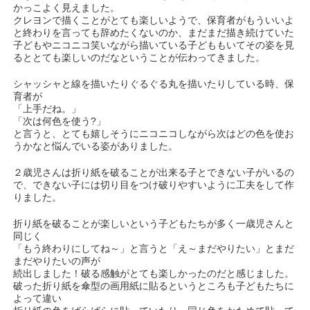
かっこよく見えました。︎
クレヨンで描くことがとても楽しいようで、保育者がもういいよ
と終わりを言っても辞めたくないのか、まだまだ描き続けていた
子どもやニコニコ笑いながら描いている子どももいてその姿を見
るととても楽しいのだなということが伝わってきました。
シャッシャと線を描いたりぐるぐる丸を描いたりしている時、保
育者が
「上手だね。」
「次は何色を使う?」
と言うと、とても嬉しそうにニコニコしながら次はどの色を使お
うかなと悩んでいる姿がありました。
２歳児さんは折り紙を破ることが出来る子とできない子がいるの
で、できない子には切り目をつけ破りやすいように工夫をして作
りました。
折り紙を破ることが楽しいという子どもたちが多く一歳児さんと
同じく
「もう終わりにしてね～」と言うと「え～まだやりたい」とまだ
まだやりたいの声が
続出しました！破る感触がとても楽しかったのだと感じました。
破った折り紙を傘型の画用紙に貼るというところも子どもたちに
よって違い