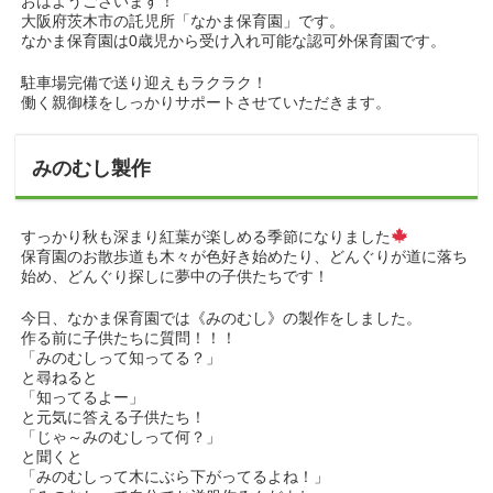
おはようございます！
大阪府茨木市の託児所「なかま保育園」です。
なかま保育園は0歳児から受け入れ可能な認可外保育園です。
駐車場完備で送り迎えもラクラク！
働く親御様をしっかりサポートさせていただきます。
みのむし製作
すっかり秋も深まり紅葉が楽しめる季節になりました
保育園のお散歩道も木々が色好き始めたり、どんぐりが道に落ち
始め、どんぐり探しに夢中の子供たちです！
今日、なかま保育園では《みのむし》の製作をしました。
作る前に子供たちに質問！！！
「みのむしって知ってる？」
と尋ねると
「知ってるよー」
と元気に答える子供たち！
「じゃ～みのむしって何？」
と聞くと
「みのむしって木にぶら下がってるよね！」