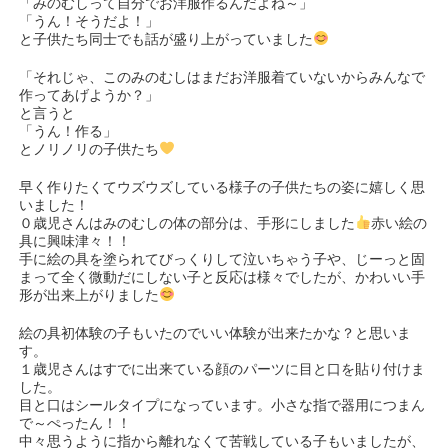
「みのむしって自分でお洋服作るんだよね～」
「うん！そうだよ！」
と子供たち同士でも話が盛り上がっていました
「それじゃ、このみのむしはまだお洋服着ていないからみんなで
作ってあげようか？」
と言うと
「うん！作る」
とノリノリの子供たち
早く作りたくてウズウズしている様子の子供たちの姿に嬉しく思
いました！
０歳児さんはみのむしの体の部分は、手形にしました
赤い絵の
具に興味津々！！
手に絵の具を塗られてびっくりして泣いちゃう子や、じーっと固
まって全く微動だにしない子と反応は様々でしたが、かわいい手
形が出来上がりました
絵の具初体験の子もいたのでいい体験が出来たかな？と思いま
す。
１歳児さんはすでに出来ている顔のパーツに目と口を貼り付けま
した。
目と口はシールタイプになっています。小さな指で器用につまん
で～ぺったん！！
中々思うように指から離れなくて苦戦している子もいましたが、