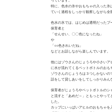
っています。
特に、色水の氷やおもちゃの入った氷
ていく過程をしっかり観察しながら全
色水の氷では、はじめは透明だったプ
保育者と
「せんせい、〇〇色になったね」
や
「○○色きれいだね」
などとお話しながら楽しんでいます。
他にはゾウさんのじょうろや小さいア
に水が流れてくるペットボトルのおも
ゾウさんのじょうろは３つしかないの
話をして貸しあいをしてしっかりみん
保育者がじょうろやペットボトルのシ
と流すと「あめだ～」ともっとやって
した。
カップにいっぱいアヒルのおもちゃを