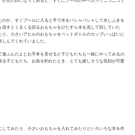
。が次の日になってみると、すぐにプールの中へ入ってニコニコで
。
たのか、すぐプールに入ると手で水をバシャバシャして水しぶきを
を流すとくるくる回るおもちゃをひたすら水を流して回していた
たり、小さいアヒルのおもちゃをペットボトルのカップいっぱいに
楽しんでくれていました。
て遊ぶんだよとお手本を見せると子どもたちも一緒にやってみるの
張る子どもたち、お魚を釣れたとき、とても嬉しそうな笑顔が可愛
にしてみたり、小さいおもちゃを入れてみたりといろいろな氷を作