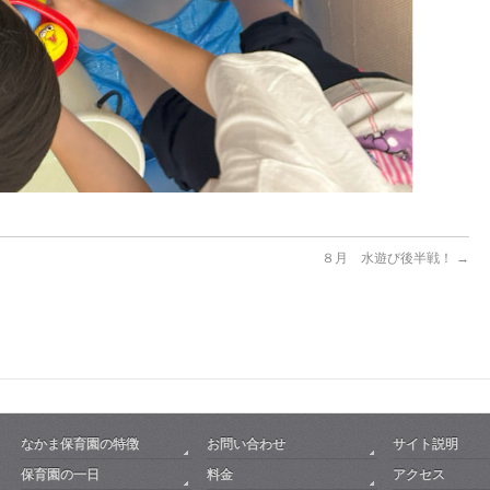
８月 水遊び後半戦！
→
なかま保育園の特徴
お問い合わせ
サイト説明
保育園の一日
料金
アクセス