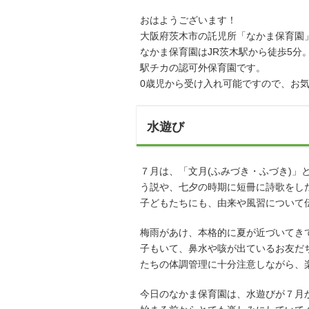
おはようございます！
大阪府茨木市の託児所「なかま保育園
なかま保育園はJR茨木駅から徒歩5分
駅チカの認可外保育園です。
0歳児から受け入れ可能ですので、お
水遊び
７月は、「文月(ふみづき・ふづき)」
う説や、七夕の時期に短冊に詩歌をし
子どもたちにも、由来や風習について
梅雨があけ、本格的に夏が近づいてき
子もいて、鼻水や咳が出ているお友だ
たちの体調管理に十分注意しながら、
今日のなかま保育園は、水遊びが７月