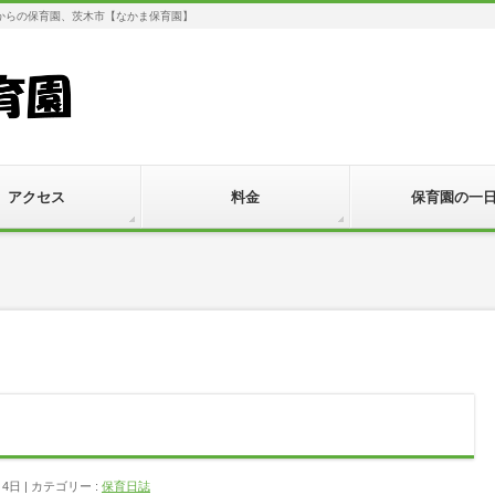
からの保育園、茨木市【なかま保育園】
アクセス
料金
保育園の一
月4日
カテゴリー :
保育日誌