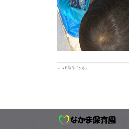
←
６月製作『かさ』