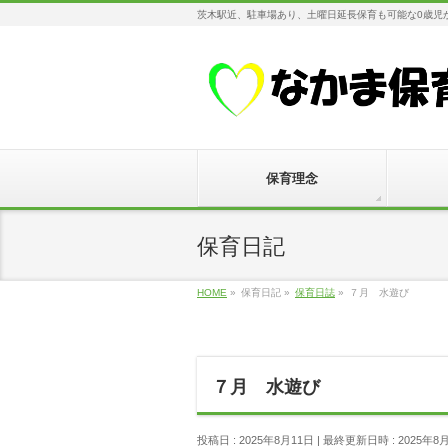
茨木駅近、駐車場あり、土曜日延長保育も可能な0歳児
保育理念
保育日記
HOME
»
保育日記
»
保育日誌
»
７月 水遊び
７月 水遊び
投稿日 : 2025年8月11日
最終更新日時 : 2025年8