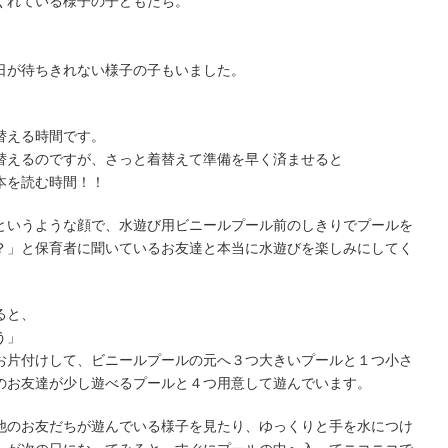
くれている様子の子どもたち。
日が待ちきれない様子の子もいました。
替える時間です。
替えるのですが、さっと着替えて準備を早く済ませると
本を読む時間！！
というような顔で、水遊び用ビニールプール前のしきりでプールを
？」と保育者に聞いているお友達と本当に水遊びを楽しみにしてく
ると、
う」
お片付けして、ビニールプールの元へ３つ大きいプールと１つ小さ
のお友達が少し遊べるプールと４つ用意して遊んでいます。
他のお友だちが遊んでいる様子を見たり、ゆっくりと手を水につけ