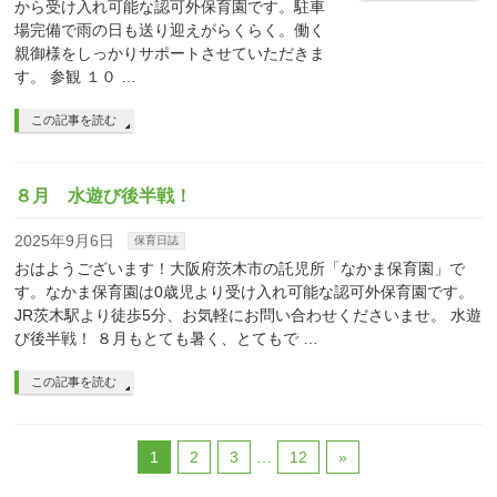
から受け入れ可能な認可外保育園です。駐車
場完備で雨の日も送り迎えがらくらく。働く
親御様をしっかりサポートさせていただきま
す。 参観 １０ …
この記事を読む
８月 水遊び後半戦！
2025年9月6日
保育日誌
おはようございます！大阪府茨木市の託児所「なかま保育園」で
す。なかま保育園は0歳児より受け入れ可能な認可外保育園です。
JR茨木駅より徒歩5分、お気軽にお問い合わせくださいませ。 水遊
び後半戦！ ８月もとても暑く、とてもで …
この記事を読む
1
2
3
…
12
»